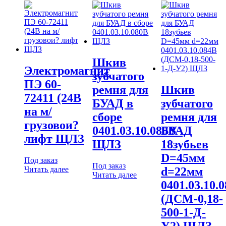
Шкив
Электромагнит
зубчатого
ПЭ 60-
ремня для
Шкив
72411 (24В
БУАД в
зубчатого
на м/
сборе
ремня для
грузовои?
0401.03.10.080В
БУАД
лифт ЩЛЗ
ЩЛЗ
18зубьев
D=45мм
Под заказ
Под заказ
Читать далее
d=22мм
Читать далее
0401.03.10.
(ДСМ-0,18-
500-1-Д-