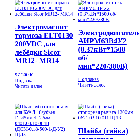
Электромагнит
Электродвигател
тормоза ELT0130
AИРМ63В4У2
200VDC для
(0.37кВт*1500
лебёдки Sicor
об/
MR12- MR14
мин*220/380В)
97 500
₽
Под заказ
Под заказ
Читать далее
Читать далее
Шайба (гайка)