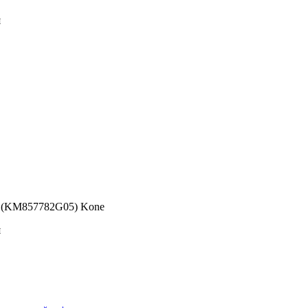
я
а (KM857782G05) Kone
я