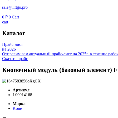
sale@liftgo.pro
0
₽
0
Cart
cart
Каталог
Прайс-лист
на 2026
Отправим вам актуальный прайс-лист на 2025г. в течение рабоч
Скачать прайс
Кнопочный модуль (базовый элемент) 
Артикул
L00014168
Марка
Kone