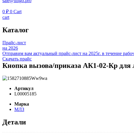
sale@liftgo.pro
0
₽
0
Cart
cart
Каталог
Прайс-лист
на 2026
Отправим вам актуальный прайс-лист на 2025г. в течение рабоч
Скачать прайс
Кнопка вызова/приказа АК1-02-Кр для
Артикул
L00005185
Марка
МЛЗ
Детали