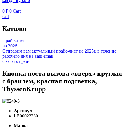
sale@liftgo.pro
0
₽
0
Cart
cart
Каталог
Прайс-лист
на 2026
Отправим вам актуальный прайс-лист на 2025г. в течение
рабочего дня на ваш email
Скачать прайс
Кнопка поста вызова «вверх» круглая
с браилем, красная подсветка,
ThyssenKrupp
Артикул
LB00022330
Марка