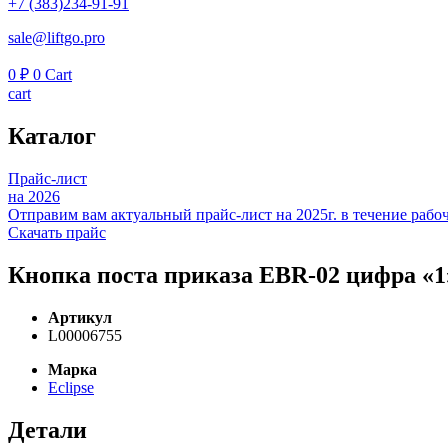
+7 (383)234-91-91
sale@liftgo.pro
0
₽
0
Cart
cart
Каталог
Прайс-лист
на 2026
Отправим вам актуальный прайс-лист на 2025г. в течение рабоч
Скачать прайс
Кнопка поста приказа EBR-02 цифра «1»
Артикул
L00006755
Марка
Eclipse
Детали