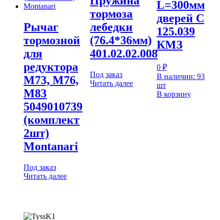
Пружина
L=300мм
тормоза
дверей С
Рычаг
лебедки
125.039
тормозной
(76.4*36мм)
КМЗ
для
401.02.02.008
редуктора
0
₽
Под заказ
В наличии: 93
М73, М76,
Читать далее
шт
М83
В корзину
5049010739
(комплект
2шт)
Montanari
Под заказ
Читать далее