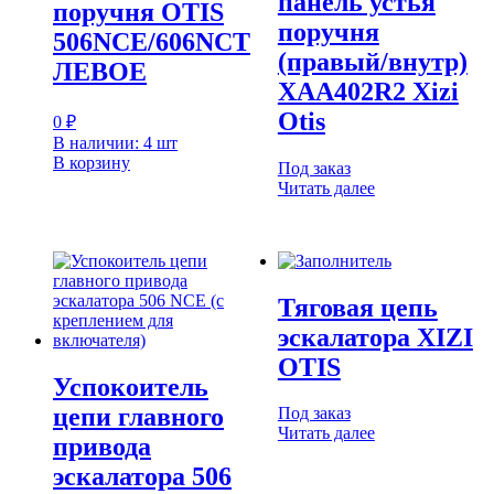
панель устья
поручня OTIS
поручня
506NCE/606NCT
(правый/внутр)
ЛЕВОЕ
XAA402R2 Xizi
Otis
0
₽
В наличии: 4 шт
В корзину
Под заказ
Читать далее
Тяговая цепь
эскалатора XIZI
OTIS
Успокоитель
цепи главного
Под заказ
Читать далее
привода
эскалатора 506