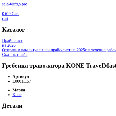
sale@liftgo.pro
0
₽
0
Cart
cart
Каталог
Прайс-лист
на 2026
Отправим вам актуальный прайс-лист на 2025г. в течение рабоч
Скачать прайс
Гребенка траволатора KONE TravelMast
Артикул
L00011157
Марка
Kone
Детали