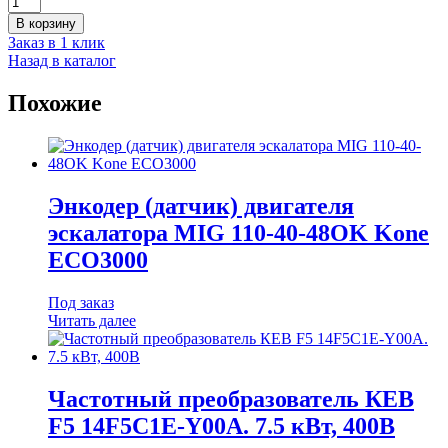
товара
В корзину
Гребенка
Заказ в 1 клик
эскалатора
Назад в каталог
Kone
TravelMaster
Похожие
крашеная
(правая)
Энкодер (датчик) двигателя
эскалатора MIG 110-40-48OK Kone
ECO3000
Под заказ
Читать далее
Частотный преобразователь КЕВ
F5 14F5C1E-Y00A. 7.5 кВт, 400В