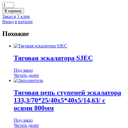
Количество
товара
В корзину
Гребенка
Заказ в 1 клик
для
Назад в каталог
траволатора
SJEC
Похожие
(200*150мм)
Тяговая эскалатора SJEC
Под заказ
Читать далее
Тяговая цепь ступеней эскалатора
133,3/70*25/40х5*40х5/14,63/ с
осями 800мм
Под заказ
Читать далее