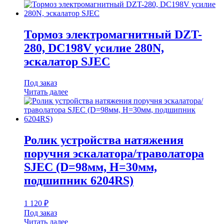
Тормоз электромагнитный DZT-
280, DC198V усилие 280N,
эскалатор SJEC
Под заказ
Читать далее
Ролик устройства натяжения
поручня эскалатора/траволатора
SJEC (D=98мм, H=30мм,
подшипник 6204RS)
1 120
₽
Под заказ
Читать далее