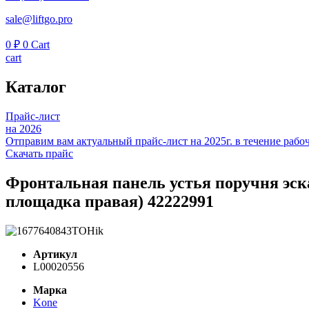
sale@liftgo.pro
0
₽
0
Cart
cart
Каталог
Прайс-лист
на 2026
Отправим вам актуальный прайс-лист на 2025г. в течение рабоч
Скачать прайс
Фронтальная панель устья поручня эска
площадка правая) 42222991
Артикул
L00020556
Марка
Kone