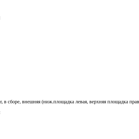
я
r, в сборе, внешняя (ниж.площадка левая, верхняя площадка пра
я