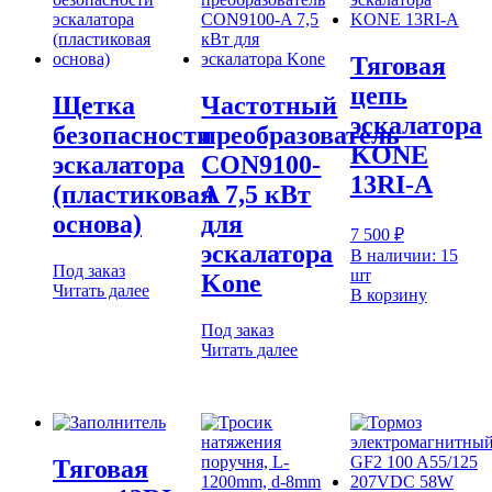
Тяговая
цепь
Щетка
Частотный
эскалатора
безопасности
преобразователь
KONE
эскалатора
CON9100-
13RI-A
(пластиковая
A 7,5 кВт
основа)
для
7 500
₽
эскалатора
В наличии: 15
Под заказ
шт
Kone
Читать далее
В корзину
Под заказ
Читать далее
Тяговая