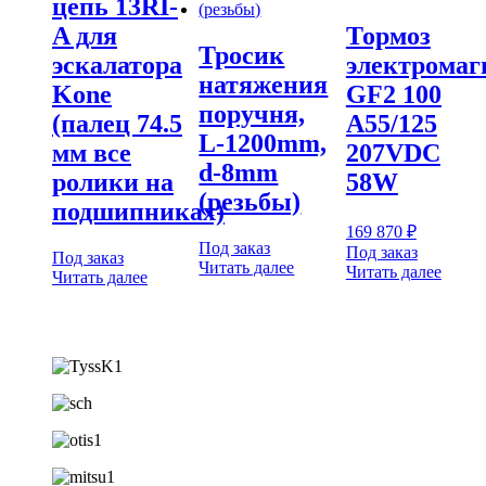
цепь 13RI-
A для
Тормоз
Тросик
эскалатора
электрома
натяжения
Kone
GF2 100
поручня,
(палец 74.5
A55/125
L-1200mm,
мм все
207VDC
d-8mm
ролики на
58W
(резьбы)
подшипниках)
169 870
₽
Под заказ
Под заказ
Под заказ
Читать далее
Читать далее
Читать далее