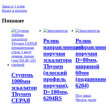
Заказ в 1 клик
Назад в каталог
Похожие
Ролик
Ролик
направляющий
направляю
поручня
поручня
эскалатора
D=80мм,
Thyssen
шириной
(плоский
60мм
Ступень
профиль
(подшипни
1000мм
поручня),
6204)
эскалатор
D=100мм,
Thyssen
Под заказ
6204RS
СЕРАЯ
Читать далее