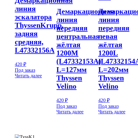
Демаркационная
линия
Демаркационная
Демаркаци
эскалатора
линия
линия
ThyssenKrupp,
передняя
передняя
задняя
центральная
левая
средняя,
жёлтая
жёлтая
L47332156A
1200M
1200L
(L47332153A)
(L47332154
420
₽
L=127мм
L=202мм
Под заказ
Читать далее
Thyssen
Thyssen
Velino
Velino
420
₽
420
₽
Под заказ
Под заказ
Читать далее
Читать далее