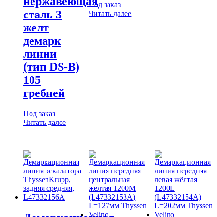
нержавеющая
Под заказ
сталь 3
Читать далее
желт
демарк
линии
(тип DS-B)
105
гребней
Под заказ
Читать далее