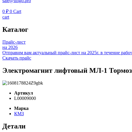
sale@liftgo.pro
0
₽
0
Cart
cart
Каталог
Прайс-лист
на 2026
Отправим вам актуальный прайс-лист на 2025г. в течение рабоч
Скачать прайс
Электромагнит лифтовый МЛ-1 Тормоз
Артикул
L00009000
Марка
КМЗ
Детали