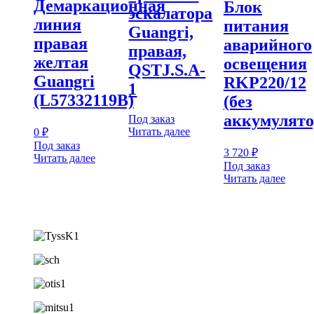
Демаркационная
Блок
эскалатора
линия
питания
Guangri,
правая
аварийного
правая,
желтая
освещения
QSTJ.S.A-
Guangri
RKP220/12
1
(L57332119B)
(без
аккумулято
Под заказ
Читать далее
0
₽
Под заказ
3 720
₽
Читать далее
Под заказ
Читать далее