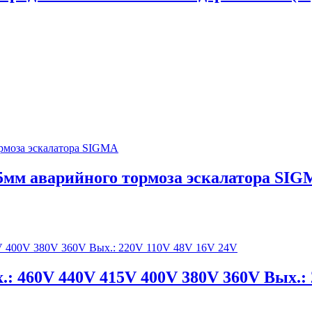
мм аварийного тормоза эскалатора SI
: 460V 440V 415V 400V 380V 360V Вых.: 