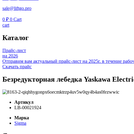
sale@liftgo.pro
0
₽
0
Cart
cart
Каталог
Прайс-лист
на 2026
Отправим вам актуальный прайс-лист на 2025г. в течение рабоч
Скачать прайс
Безредукторная лебедка Yaskawa Elect
Артикул
LB-00021924
Марка
Sigma