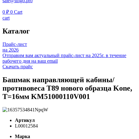
sale@liftgo.pro
0
₽
0
Cart
cart
Каталог
Прайс-лист
на 2026
Отправим вам актуальный прайс-лист на 2025г. в течение
рабочего дня на ваш email
Скачать прайс
Башмак направляющей кабины/
противовеса T89 нового образца Kone,
T=16мм KM51000110V001
Артикул
L00012584
Марка