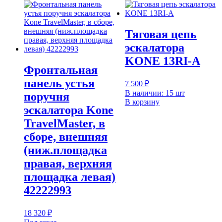
Тяговая цепь
эскалатора
KONE 13RI-A
Фронтальная
панель устья
7 500
₽
В наличии: 15 шт
поручня
В корзину
эскалатора Kone
TravelMaster, в
сборе, внешняя
(ниж.площадка
правая, верхняя
площадка левая)
42222993
18 320
₽