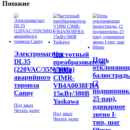
Похожие
Электромагнит
Частотный
Цепь
DL35
преобразователь
отклоняющ
(220VAC/35N/50Hz)
V1000
балюстрады
аварийного
CIMR-
(2
тормоза
VB4A0038FBA
подшипник
Canny
15кВт/380В
25 пар),
Yaskawa
Под заказ
одинарное
Читать далее
звено I-
Под заказ
Читать далее
тип, шаг