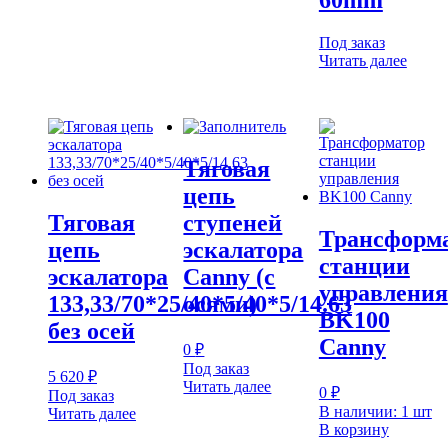
60mm
Под заказ
Читать далее
Тяговая
цепь
Тяговая
ступеней
Трансформ
цепь
эскалатора
станции
эскалатора
Canny (с
управления
133,33/70*25/40*5/40*5/14.63
осями)
BK100
без осей
Canny
0
₽
Под заказ
5 620
₽
Читать далее
0
₽
Под заказ
В наличии: 1 шт
Читать далее
В корзину