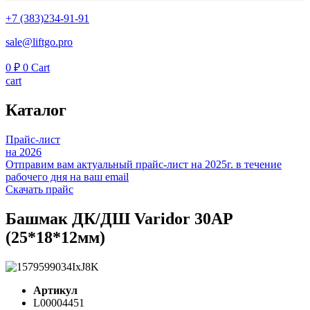
+7 (383)234-91-91
sale@liftgo.pro
0
₽
0
Cart
cart
Каталог
Прайс-лист
на 2026
Отправим вам актуальный прайс-лист на 2025г. в течение
рабочего дня на ваш email
Скачать прайс
Башмак ДК/ДШ Varidor 30AP
(25*18*12мм)
Артикул
L00004451