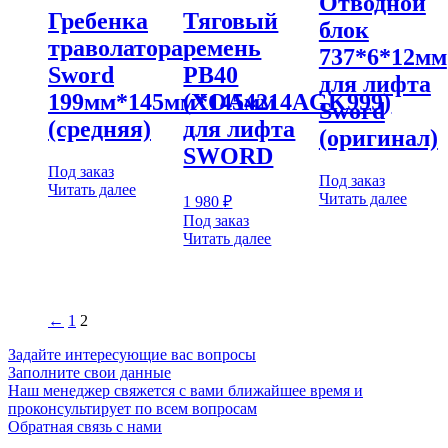
Отводной
Гребенка
Тяговый
блок
траволатора
ремень
737*6*12мм
Sword
PB40
для лифта
199мм*145мм*145мм
(XOA4214AGK999)
Sword
(средняя)
для лифта
(оригинал)
SWORD
Под заказ
Под заказ
Читать далее
Читать далее
1 980
₽
Под заказ
Читать далее
←
1
2
Задайте интересующие вас вопросы
Заполните свои данные
Наш менеджер свяжется с вами ближайшее время и
проконсультирует по всем вопросам
Обратная связь с нами