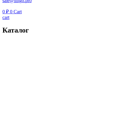
sale@liftgo.pro
0
₽
0
Cart
cart
Каталог