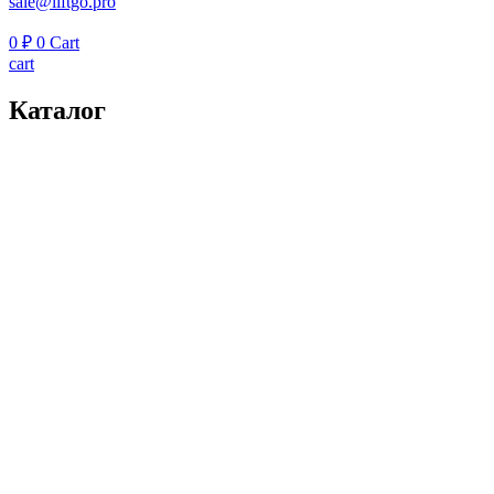
sale@liftgo.pro
0
₽
0
Cart
cart
Каталог