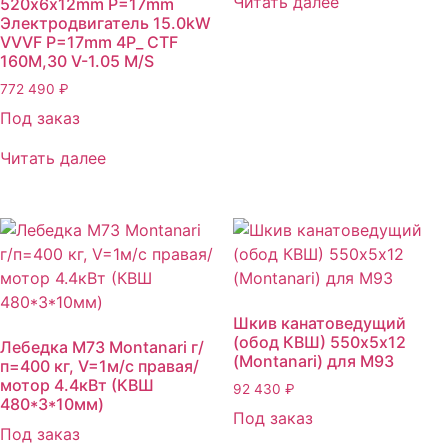
Читать далее
520х6x12mm P=17mm
Электродвигатель 15.0kW
VVVF P=17mm 4P_ CTF
160M,30 V-1.05 M/S
772 490
₽
Под заказ
Читать далее
Шкив канатоведущий
(обод КВШ) 550х5х12
Лебедка M73 Montanari г/
(Montanari) для M93
п=400 кг, V=1м/с правая/
мотор 4.4кВт (КВШ
92 430
₽
480*3*10мм)
Под заказ
Под заказ